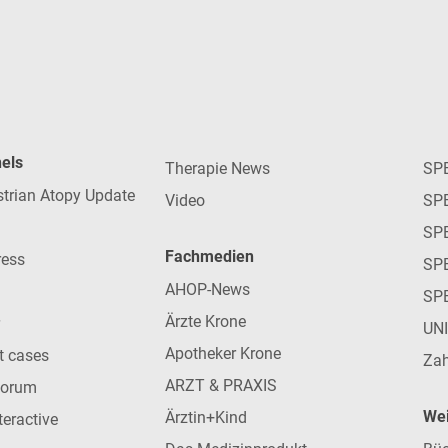
nels
Therapie News
SP
strian Atopy Update
Video
SP
SP
Fachmedien
ress
SPE
AHOP-News
SP
Ärzte Krone
UN
Apotheker Krone
nt cases
Zah
ARZT & PRAXIS
forum
Wei
Ärztin+Kind
teractive