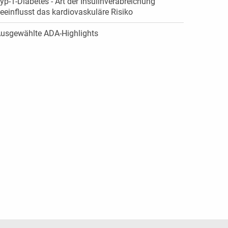
yp-1-Diabetes - Art der Insulinverabreichung
eeinflusst das kardiovaskuläre Risiko
usgewählte ADA-Highlights