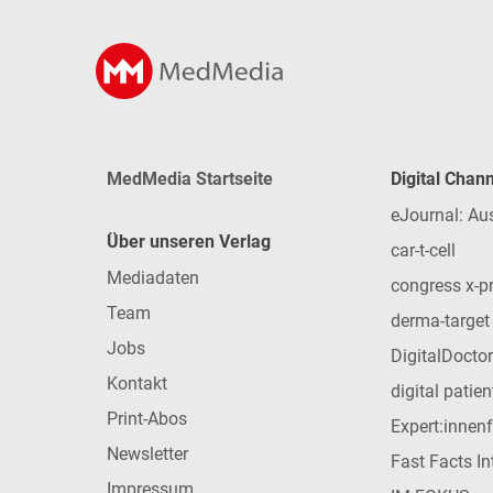
MedMedia Startseite
Digital Chan
eJournal: Au
Über unseren Verlag
car-t-cell
Mediadaten
congress x-p
Team
derma-target
Jobs
DigitalDoctor
Kontakt
digital patie
Print-Abos
Expert:innen
Newsletter
Fast Facts In
Impressum