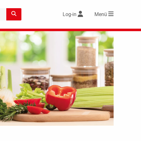
Log-in
Menü