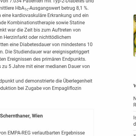
von 7.034 Patienten mit Typ-2-Diabetes und
mittlere HbA
-Ausgangswert betrug 8,1 %.
1c
n eine kardiovaskuläre Erkrankung und ein
ende Kombinationstherapie sowie Statine
kt war die Zeit bis zum Auftreten von
m Herzinfarkt oder nichttödlichem
atten eine Diabetesdauer von mindestens 10
n. Die Studiendauer war ereignisgetriggert
gten Ereignissen des primären Endpunkts.
 zu 5 Jahre mit einer medianen Dauer von
punkt und demonstrierte die Überlegenheit
W
reduktion bei Zugabe von Empagliflozin
N
R
 Schernthaner, Wien
I
d
on von EMPA-REG verlautbarten Ergebnisse