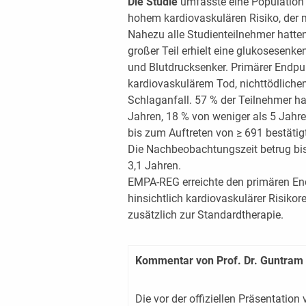
Die Studie
umfasste eine Population 
hohem kardiovaskulären Risiko, der 
Nahezu alle Studienteilnehmer hatte
großer Teil erhielt eine glukosesenk
und Blutdrucksenker. Primärer Endpun
kardiovaskulärem Tod, nichttödliche
Schlaganfall. 57 % der Teilnehmer h
Jahren, 18 % von weniger als 5 Jahre
bis zum Auftreten von ≥ 691 bestäti
Die Nachbeobachtungszeit betrug bis
3,1 Jahren.
EMPA-REG erreichte den primären End
hinsichtlich kardiovaskulärer Risiko
zusätzlich zur Standardtherapie.
Kommentar von Prof. Dr. Guntram
Die vor der offiziellen Präsentati