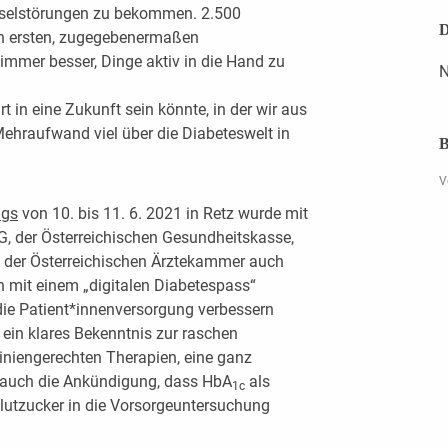
hselstörungen zu bekommen. 2.500
D
en ersten, zugegebenermaßen
 immer besser, Dinge aktiv in die Hand zu
N
t in eine Zukunft sein könnte,­ in der wir aus
ehraufwand viel über die Diabeteswelt in
B
V
ngs
von 10. bis 11. 6. 2021 in Retz wurde mit
G, der Österreichischen Gesundheitskasse,
 der Österreichischen Ärztekammer auch
n mit einem „digitalen Diabetespass“
die Patient*innenversorgung verbessern
ein klares Bekenntnis zur raschen
iniengerechten Therapien, eine ganz
 auch die Ankündigung, dass HbA
als
1c
utzucker in die Vorsorgeuntersuchung