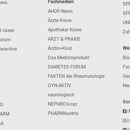
Fachmedien
ress
SPE
AHOP-News
SP
Ärzte Krone
UN
Apotheker Krone
nt cases
Zah
ARZT & PRAXIS
forum
Wei
Ärztin+Kind
teractive
Das Medizinprodukt
Büc
DIABETES FORUM
Fac
FAKTEN der Rheumatologie
Ges
GYN-AKTIV
Neu
neurologisch
Soc
NEPHRO
ED
Script
/
PHARMAustria
HARM
/
ut
/