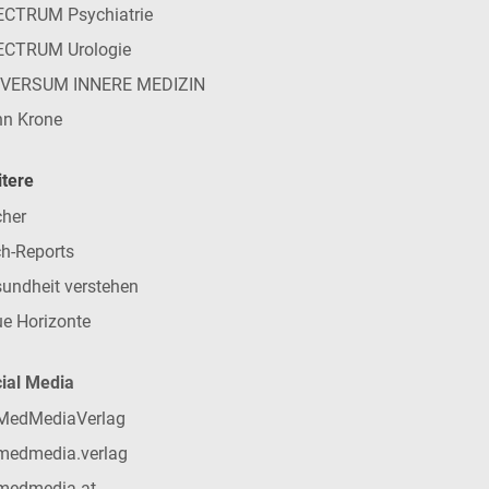
CTRUM Psychiatrie
ECTRUM Urologie
IVERSUM INNERE MEDIZIN
n Krone
tere
her
h-Reports
undheit verstehen
e Horizonte
ial Media
MedMediaVerlag
medmedia.verlag
medmedia-at