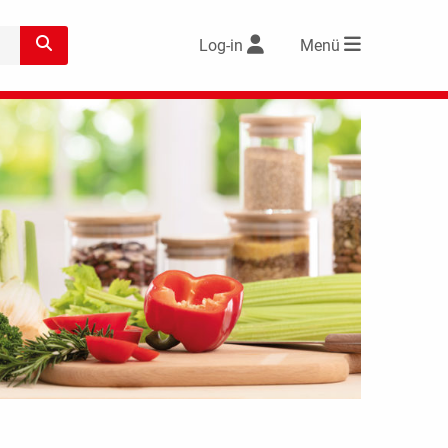
Log-in
Menü