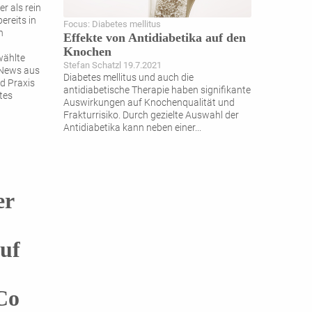
r als rein
ereits in
Focus: Diabetes mellitus
n
Effekte von Antidiabetika auf den
Knochen
wählte
Stefan Schatzl 19.7.2021
 News aus
Diabetes mellitus und auch die
d Praxis
antidiabetische Therapie haben signifikante
tes
Auswirkungen auf ­Knochenqualität und
Frakturrisiko. Durch gezielte Auswahl der
Antidiabetika kann neben einer
...
er
auf
Co