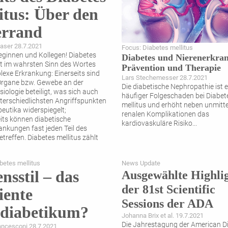
itus: Über den
errand
aser 28.7.2021
Focus: Diabetes mellitus
leginnen und Kollegen! Diabetes
Diabetes und Nierenerkra
ist im wahrsten Sinn des Wortes
Prävention und Therapie
lexe Erkrankung: Einerseits sind
Lars Stechemesser 28.7.2021
Organe bzw. Gewebe an der
Die diabetische Nephropathie ist e
iologie beteiligt, was sich auch
häufiger Folgeschaden bei Diabet
terschiedlichsten Angriffspunkten
mellitus und erhöht neben unmitt
peutika widerspiegelt;
renalen Komplikationen das
its können diabetische
kardiovaskuläre Risiko
...
ankungen fast jeden Teil des
treffen. Diabetes mellitus zählt
inzwischen zu den
...
betes mellitus
News Update
nsstil – das
Ausgewählte Highli
der 81st Scientific
ziente
Sessions der ADA
idiabetikum?
Johanna Brix et al. 19.7.2021
Die Jahrestagung der American D
ancesconi 28.7.2021