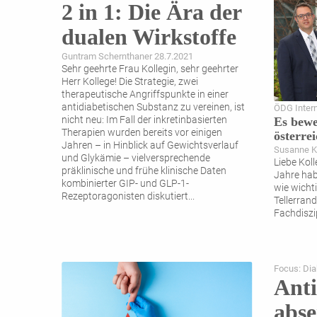
2 in 1: Die Ära der
dualen Wirkstoffe
Guntram Schernthaner 28.7.2021
Sehr geehrte Frau Kollegin, sehr geehrter
Herr Kollege! Die Strategie, zwei
therapeutische Angriffspunkte in einer
antidiabetischen Substanz zu vereinen, ist
ÖDG Inter
nicht neu: Im Fall der inkretinbasierten
Es bewe
Therapien wurden bereits vor einigen
österre
Jahren – in Hinblick auf Gewichtsverlauf
Susanne Ka
und Glykämie – vielversprechende
Liebe Koll
präklinische und frühe klinische Daten
Jahre hab
kombinierter GIP- und GLP-1-
wie wichti
Rezeptoragonisten diskutiert
...
Tellerran
Fachdiszi
Focus: Dia
Anti
abse