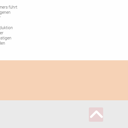
mers führt
ogenen
r
duktion
er
nstigen
den
r durch
esserte
sein.