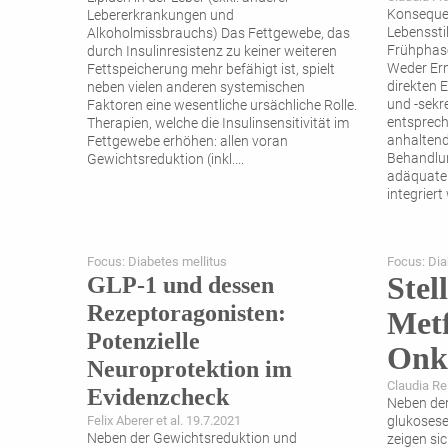
Konseque
Lebererkrankungen und
Lebenssti
Alkoholmissbrauchs) Das Fettgewebe, das
Frühphase
durch Insulinresistenz zu keiner weiteren
Weder Er
Fettspeicherung mehr befähigt ist, spielt
direkten E
neben vielen anderen systemischen
und -sekre
Faktoren eine wesentliche ursächliche Rolle.
entsprech
Therapien, welche die Insulinsensitivität im
anhaltend
Fettgewebe erhöhen: allen voran
Behandlun
Gewichtsreduktion (inkl.
...
adäquate
integriert
Focus: Diabetes mellitus
Focus: Dia
Stel
GLP-1 und dessen
Rezeptoragonisten:
Metf
Potenzielle
Onk
Neuroprotektion im
Claudia Re
Evidenzcheck
Neben der
Felix Aberer et al. 19.7.2021
glukoses
Neben der Gewichtsreduktion und
zeigen si