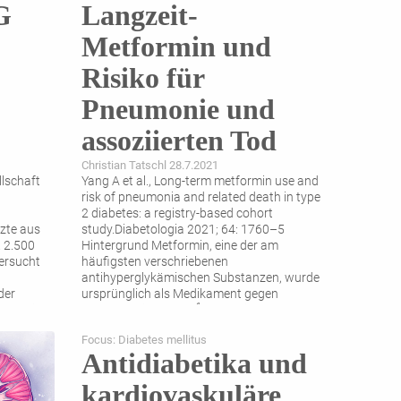
G
Langzeit-
Metformin und
Risiko für
Pneumonie und
assoziierten Tod
Christian Tatschl 28.7.2021
llschaft
Yang A et al., Long-term metformin use and
risk of pneumonia and related death in type
2 diabetes: a registry-based cohort
zte aus
study.Diabetologia 2021; 64: 1760–5
. 2.500
Hintergrund Metformin, eine der am
ersucht
häufigsten verschriebenen
antihyperglykämischen Substanzen, wurde
der
ursprünglich als Medikament gegen
1
hen mit
Influenza eingeführt.
Neuerdings besteht
ige Ziel
wieder vermehrtes Interesse an der Rolle
Focus: Diabetes mellitus
von Metformin im
...
Antidiabetika und
kardiovaskuläre