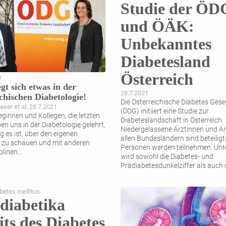
Studie der ÖD
und ÖÄK:
Unbekanntes
Diabetesland
Österreich
n
gt sich etwas in der
28.7.2021
ichischen Diabetologie!
Die Österreichische Diabetes Gese
ser et al. 28.7.2021
(ÖDG) initiiert eine Studie zur
eginnen und Kollegen, die letzten
Diabeteslandschaft in Österreich.
en uns in der Diabetologie gelehrt,
Niedergelassene Ärztinnen und Är
g es ist, über den eigenen
allen Bundesländern sind beteiligt
d zu schauen und mit anderen
Personen werden ­teilnehmen. Unt
plinen
...
wird sowohl die Diabetes- und
Prädiabetesdunkelziffer als auch 
Versorgungs­standard von Mensc
Typ-2-Diabetes (T2D). Das langfrist
betes mellitus
ist die Schaffung einer
...
diabetika
its des Diabetes