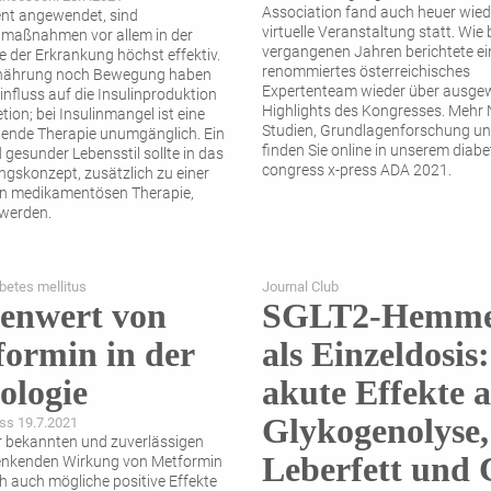
Association fand auch heuer wiede
nt angewendet, sind
virtuelle Veranstaltung statt. Wie b
lmaßnahmen vor allem in der
vergangenen Jahren berichtete ei
 der Erkrankung höchst effektiv.
renommiertes österreichisches
nährung noch Bewegung haben
Expertenteam wieder über ausge
influss auf die Insulinproduktion
Highlights des Kongresses. Mehr
tion; bei Insulinmangel ist eine
Studien, Grundlagenforschung un
ende Therapie unumgänglich. Ein
finden Sie online in unserem diabe
 gesunder Lebensstil sollte in das
congress x-press ADA 2021.
gskonzept, zusätzlich zu einer
n ­medikamentösen Therapie,
 werden.
betes mellitus
Journal Club
lenwert von
SGLT2-Hemm
ormin in der
als Einzeldosis:
ologie
akute Effekte 
Glykogenolyse,
ss 19.7.2021
 bekannten und zuverlässigen
Leberfett und 
enkenden Wirkung von Metformin
ch auch mögliche positive Effekte