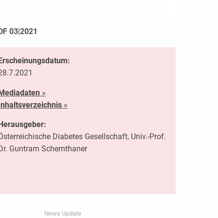
DF 03|2021
Erscheinungsdatum:
28.7.2021
Mediadaten
»
Inhaltsverzeichnis
»
Herausgeber:
Österreichische Diabetes Gesellschaft, Univ.-Prof.
Dr. Guntram Schernthaner
News Update