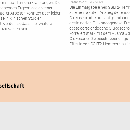
Peter Wolf 19.7.2021
rmin auf Tumorerkrankungen. Die
Die Einmalgabe eines SGLT2-Hem
rechenden Ergebnisse diverser
zu einem akuten Anstieg der end
teller Arbeiten konnten aber leider
Glukoseproduktion aufgrund eine
ise in klinischen Studien
gesteigerten Glukoneogenese. Die
 werden, sodass hier weitere
gesteigerte endogene Glukosepro
abzuwarten sind.
korreliert stark mit dem Ausmaß d
Glukosurie. Die beschriebenen gü
Effekte von SGLT2-Hemmern auf 
Leberfettgehalt scheinen ­sekundä
den Gewichtsverlust und die verb
glykämische Kontrolle bedingt zu 