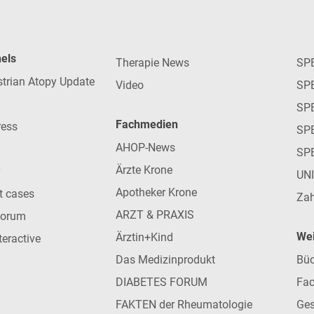
nels
Therapie News
SP
strian Atopy Update
Video
SP
SP
Fachmedien
ress
SPE
AHOP-News
SP
Ärzte Krone
UN
Apotheker Krone
nt cases
Zah
ARZT & PRAXIS
forum
Wei
Ärztin+Kind
teractive
Das Medizinprodukt
Büc
DIABETES FORUM
Fac
FAKTEN der Rheumatologie
Ges