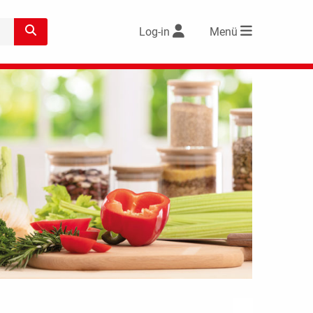
Log-in
Menü