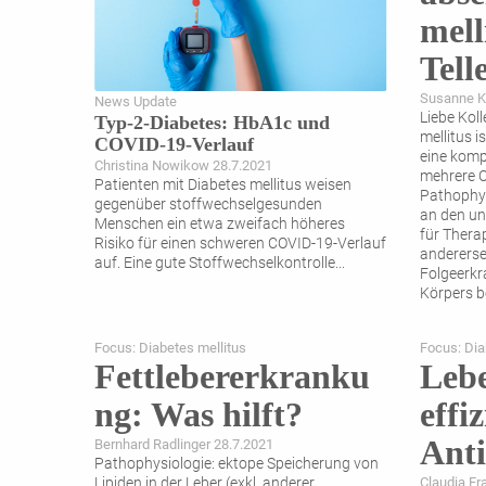
mell
Tell
Susanne K
News Update
Liebe Kol
Typ-2-Diabetes: HbA1c und
mellitus 
COVID-19-Verlauf
eine komp
Christina Nowikow 28.7.2021
mehrere 
Patienten mit Diabetes mellitus weisen
Pathophys
gegenüber stoffwechselgesunden
an den un
Menschen ein etwa ­zweifach höheres
für Thera
Risiko für einen schweren COVID-19-Verlauf
andererse
auf. Eine gute Stoffwechselkontrolle
...
Folgeerkr
Körpers be
laut WHO 
Focus: Diabetes mellitus
Focus: Dia
Fettlebererkranku
Lebe
ng: Was hilft?
effi
Ant
Bernhard Radlinger 28.7.2021
Pathophysiologie: ektope Speicherung von
Lipiden in der Leber (exkl. anderer
Claudia Fr