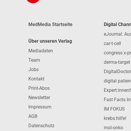
MedMedia Startseite
Digital Chan
eJournal: Au
Über unseren Verlag
car-t-cell
Mediadaten
congress x-p
Team
derma-target
Jobs
DigitalDoctor
Kontakt
digital patie
Print-Abos
Expert:innen
Newsletter
Fast Facts In
Impressum
IM FOKUS
AGB
krebs:hilfe!
Datenschutz
mol-onko