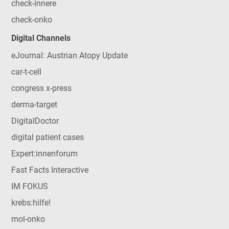
check-innere
check-onko
Digital Channels
eJournal: Austrian Atopy Update
car-t-cell
congress x-press
derma-target
DigitalDoctor
digital patient cases
Expert:innenforum
Fast Facts Interactive
IM FOKUS
krebs:hilfe!
mol-onko