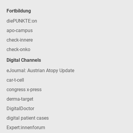
Fortbildung
diePUNKTE:on
apo-campus
check-innere
check-onko
Digital Channels
eJournal: Austrian Atopy Update
car-t-cell
congress x-press
derma-target
DigitalDoctor
digital patient cases
Expert:innenforum