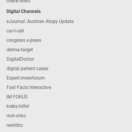
check-onko
Digital Channels
eJournal: Austrian Atopy Update
car-t-cell
congress x-press
derma-target
DigitalDoctor
digital patient cases
Expert:innenforum
Fast Facts Interactive
IM FOKUS
krebs:hilfe!
mol-onko
nextdoc