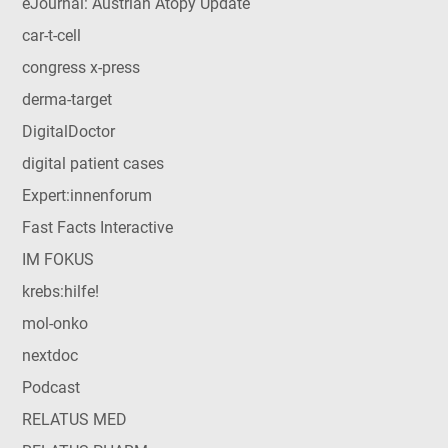
eJournal: Austrian Atopy Update
car-t-cell
congress x-press
derma-target
DigitalDoctor
digital patient cases
Expert:innenforum
Fast Facts Interactive
IM FOKUS
krebs:hilfe!
mol-onko
nextdoc
Podcast
RELATUS MED