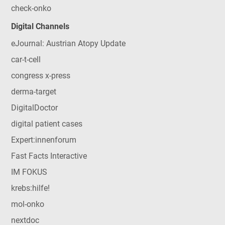
check-onko
Digital Channels
eJournal: Austrian Atopy Update
car-t-cell
congress x-press
derma-target
DigitalDoctor
digital patient cases
Expert:innenforum
Fast Facts Interactive
IM FOKUS
krebs:hilfe!
mol-onko
nextdoc