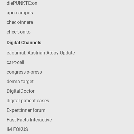
diePUNKTE:on
apo-campus
check-innere
check-onko
Digital Channels
eJournal: Austrian Atopy Update
car-t-cell
congress x-press
derma-target
DigitalDoctor
digital patient cases
Expert:innenforum
Fast Facts Interactive
IM FOKUS