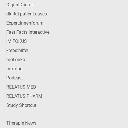
DigitalDoctor
digital patient cases
Expert:innenforum
Fast Facts Interactive
IM FOKUS
krebs:hilfe!
mol-onko
nextdoc
Podcast
RELATUS MED
RELATUS PHARM
Study Shortcut
Therapie News