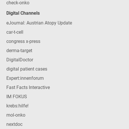
check-onko
Digital Channels
eJournal: Austrian Atopy Update
car-t-cell
congress x-press
derma-target
DigitalDoctor
digital patient cases
Expert:innenforum
Fast Facts Interactive
IM FOKUS
krebs:hilfe!
mol-onko
nextdoc