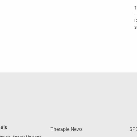
1
D
s
nels
Therapie News
SP