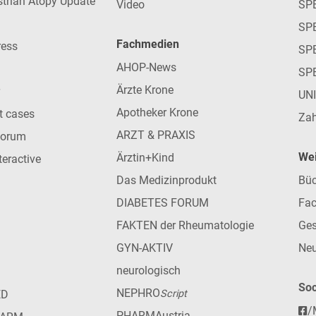
strian Atopy Update
Video
SP
SP
Fachmedien
ress
SPE
AHOP-News
SP
Ärzte Krone
UN
Apotheker Krone
nt cases
Zah
ARZT & PRAXIS
forum
Wei
Ärztin+Kind
teractive
Das Medizinprodukt
Büc
DIABETES FORUM
Fac
FAKTEN der Rheumatologie
Ges
GYN-AKTIV
Neu
neurologisch
Soc
NEPHRO
ED
Script
/
PHARMAustria