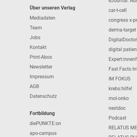
eJournal: Au
Über unseren Verlag
car-t-cell
Mediadaten
congress x-p
Team
derma-target
Jobs
DigitalDoctor
Kontakt
digital patie
Print-Abos
Expert:innen
Newsletter
Fast Facts In
Impressum
IM FOKUS
AGB
krebs:hilfe!
Datenschutz
mol-onko
nextdoc
Fortbildung
Podcast
diePUNKTE:on
RELATUS M
apo-campus