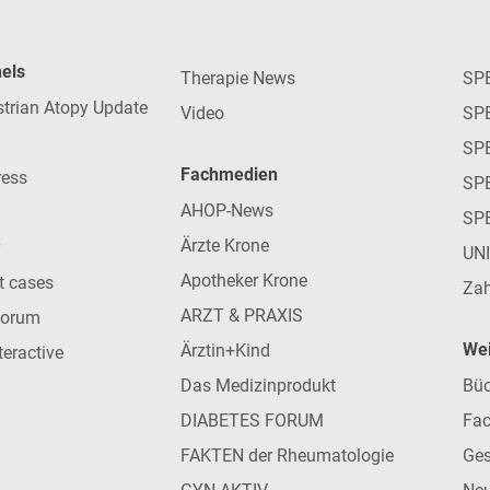
nels
Therapie News
SP
strian Atopy Update
Video
SP
SP
Fachmedien
ress
SPE
AHOP-News
SP
Ärzte Krone
UN
Apotheker Krone
nt cases
Zah
ARZT & PRAXIS
forum
Wei
Ärztin+Kind
teractive
Das Medizinprodukt
Büc
DIABETES FORUM
Fac
FAKTEN der Rheumatologie
Ges