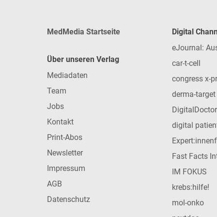
MedMedia Startseite
Digital Chan
eJournal: Au
Über unseren Verlag
car-t-cell
Mediadaten
congress x-p
Team
derma-target
Jobs
DigitalDoctor
Kontakt
digital patie
Print-Abos
Expert:innen
Newsletter
Fast Facts In
Impressum
IM FOKUS
AGB
krebs:hilfe!
Datenschutz
mol-onko