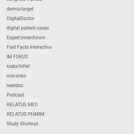
derma-target
DigitalDoctor
digital patient cases
Expert:innenforum
Fast Facts Interactive
IM FOKUS
krebs:hilfe!
mol-onko
nextdoc
Podcast
RELATUS MED
RELATUS PHARM
Study Shortcut