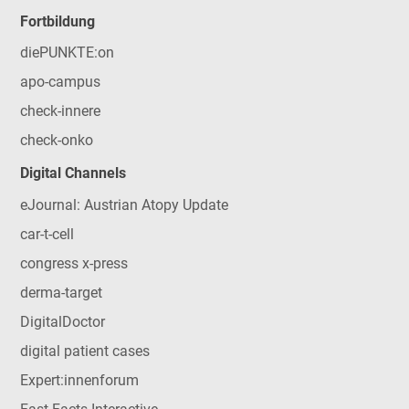
Fortbildung
diePUNKTE:on
apo-campus
check-innere
check-onko
Digital Channels
eJournal: Austrian Atopy Update
car-t-cell
congress x-press
derma-target
DigitalDoctor
digital patient cases
Expert:innenforum