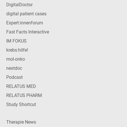
DigitalDoctor
digital patient cases
Expert:innenforum
Fast Facts Interactive
IM FOKUS
krebs:hilfe!
mol-onko
nextdoc
Podcast
RELATUS MED
RELATUS PHARM
Study Shortcut
Therapie News