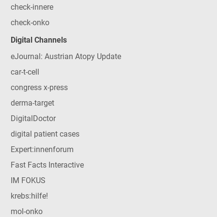
check-innere
check-onko
Digital Channels
eJournal: Austrian Atopy Update
car-t-cell
congress x-press
derma-target
DigitalDoctor
digital patient cases
Expert:innenforum
Fast Facts Interactive
IM FOKUS
krebs:hilfe!
mol-onko