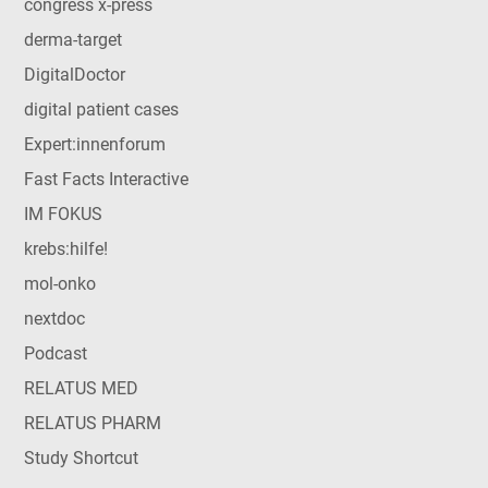
congress x-press
derma-target
DigitalDoctor
digital patient cases
Expert:innenforum
Fast Facts Interactive
IM FOKUS
krebs:hilfe!
mol-onko
nextdoc
Podcast
RELATUS MED
RELATUS PHARM
Study Shortcut