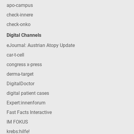
apo-campus
check-innere
check-onko
Digital Channels
eJournal: Austrian Atopy Update
car-t-cell
congress x-press
derma-target
DigitalDoctor
digital patient cases
Expert:innenforum
Fast Facts Interactive
IM FOKUS
krebs:hilfe!