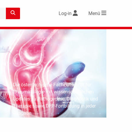
Log-in
Menü
Die österreichische Fachzeitschrift für
Rheumatologie mit wissenschaftlichen
Updates zu Pathogenese, Diagnostik und
Therapie sowie DFP-Fortbildung in jeder
Ausgabe.