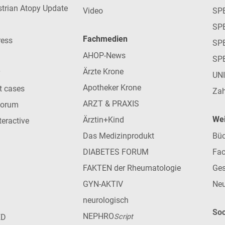
strian Atopy Update
Video
SP
SP
Fachmedien
ress
SPE
AHOP-News
SP
Ärzte Krone
UN
Apotheker Krone
nt cases
Zah
ARZT & PRAXIS
forum
Wei
Ärztin+Kind
teractive
Das Medizinprodukt
Büc
DIABETES FORUM
Fac
FAKTEN der Rheumatologie
Ges
GYN-AKTIV
Neu
neurologisch
Soc
NEPHRO
ED
Script