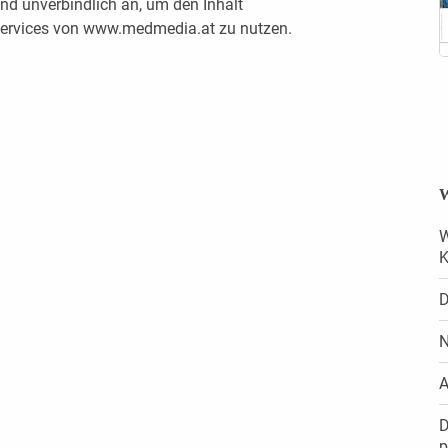
nd unverbindlich an, um den Inhalt
 Services von www.medmedia.at zu nutzen.
W
W
K
D
N
A
D
­