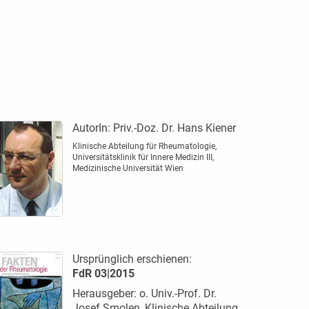
AutorIn:
Priv.-Doz. Dr. Hans Kiener
Klinische Abteilung für Rheumatologie,
Universitätsklinik für Innere Medizin III,
Medizinische ­Universität Wien
Ursprünglich erschienen:
FdR 03|2015
Herausgeber: o. Univ.-Prof. Dr.
Josef Smolen, Klinische Abteilung