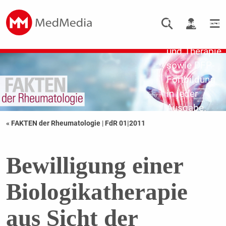
Updates zu
Pathogenese,
Diagnostik
und Therapie
sowie DFP-
Fortbildung
in jeder
Ausgabe.
« FAKTEN der Rheumatologie
|
FdR 01|2011
Bewilligung einer
Biologikatherapie
aus Sicht der