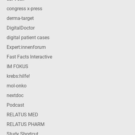
congress x-press
derma-target
DigitalDoctor
digital patient cases
Expert:innenforum
Fast Facts Interactive
IM FOKUS
krebs:hilfe!
mol-onko
nextdoc
Podcast
RELATUS MED
RELATUS PHARM
Study Shortcut