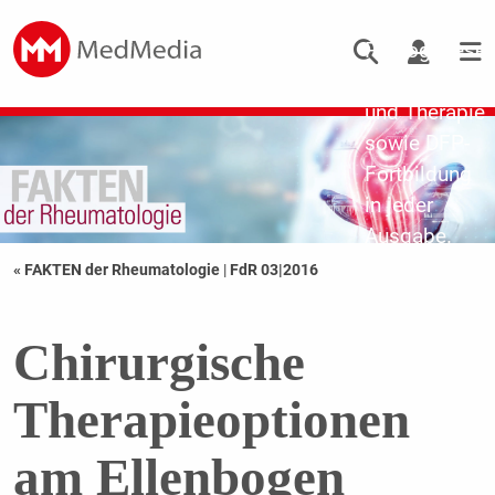
Updates zu
Pathogenese,
Diagnostik
und Therapie
sowie DFP-
Fortbildung
in jeder
Ausgabe.
« FAKTEN der Rheumatologie
|
FdR 03|2016
Chirurgische
Therapieoptionen
am Ellenbogen