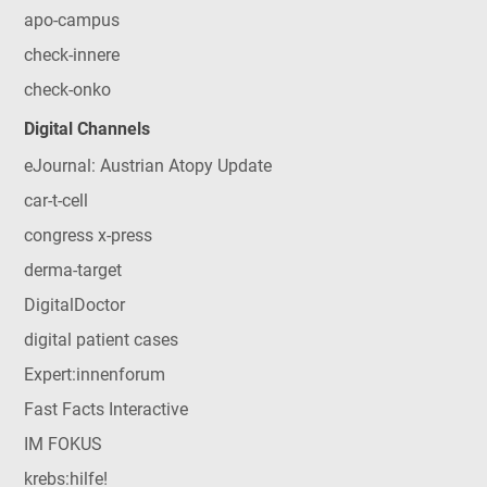
apo-campus
check-innere
check-onko
Digital Channels
eJournal: Austrian Atopy Update
car-t-cell
congress x-press
derma-target
DigitalDoctor
digital patient cases
Expert:innenforum
Fast Facts Interactive
IM FOKUS
krebs:hilfe!