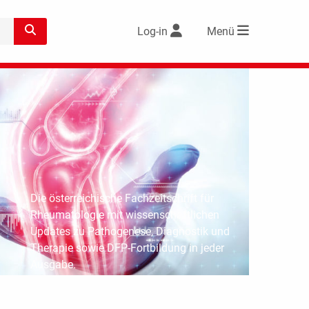
Log-in
Menü
Die österreichische Fachzeitschrift für
Rheumatologie mit wissenschaftlichen
Updates zu Pathogenese, Diagnostik und
Therapie sowie DFP-Fortbildung in jeder
Ausgabe.