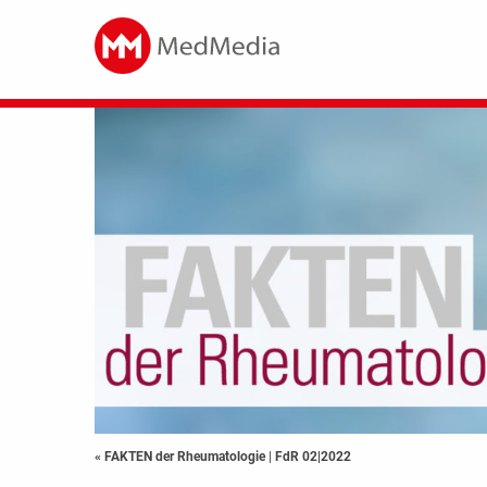
« FAKTEN der Rheumatologie
|
FdR 02|2022