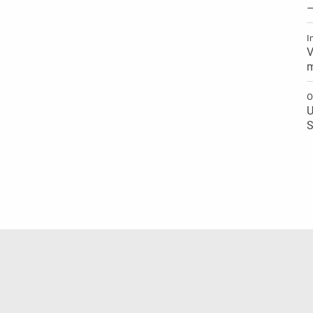
–
I
V
m
O
U
S