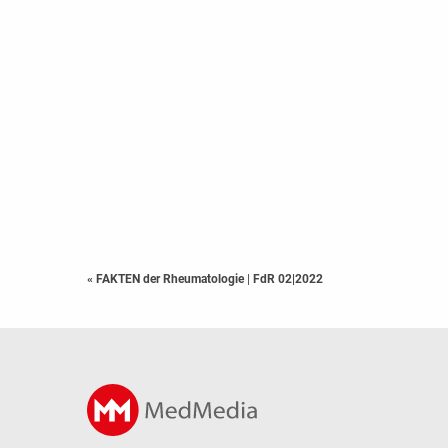
« FAKTEN der Rheumatologie
|
FdR 02|2022