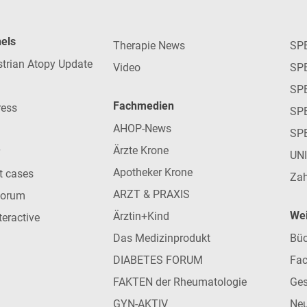
nels
Therapie News
SP
strian Atopy Update
Video
SP
SP
Fachmedien
ress
SPE
AHOP-News
SP
Ärzte Krone
UN
Apotheker Krone
nt cases
Zah
ARZT & PRAXIS
forum
Wei
Ärztin+Kind
teractive
Das Medizinprodukt
Büc
DIABETES FORUM
Fac
FAKTEN der Rheumatologie
Ges
GYN-AKTIV
Neu