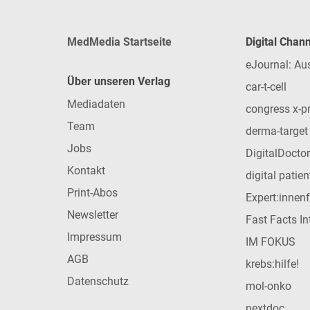
MedMedia Startseite
Digital Chan
eJournal: Au
Über unseren Verlag
car-t-cell
Mediadaten
congress x-p
Team
derma-target
Jobs
DigitalDoctor
Kontakt
digital patie
Print-Abos
Expert:innen
Newsletter
Fast Facts In
Impressum
IM FOKUS
AGB
krebs:hilfe!
Datenschutz
mol-onko
nextdoc