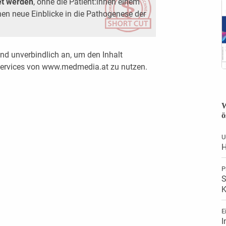
t werden
, ohne die Patient:innen einem
n neue Einblicke in die Pathogenese der
nd unverbindlich an, um den Inhalt
 Services von www.medmedia.at zu nutzen.
W
ö
U
H
P
S
K
E
I