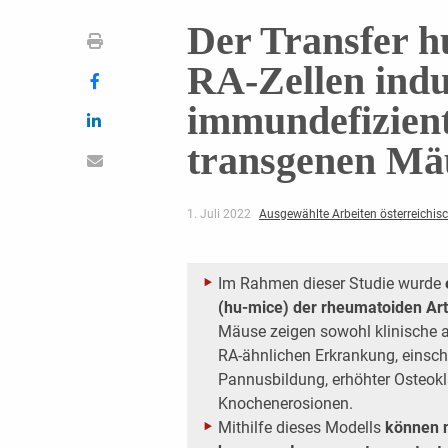
Der Transfer 
RA-Zellen induz
immundefizie
transgenen Mä
1. Juli 2022
Ausgewählte Arbeiten österreichis
Im Rahmen dieser Studie wurde
(hu-mice) der rheumatoiden Arth
Mäuse zeigen sowohl klinische a
RA-ähnlichen Erkrankung, einschl
Pannusbildung, erhöhter Osteok
Knochenerosionen.
Mithilfe dieses Modells
können n