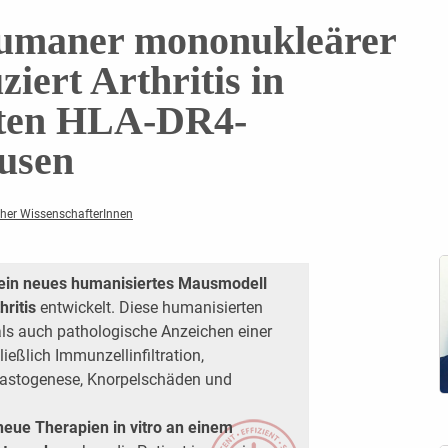
humaner mononukleärer
iert Arthritis in
nten HLA-DR4-
usen
cher WissenschafterInnen
ein neues humanisiertes Mausmodell
ritis
­entwickelt. Diese humanisierten
ls auch pathologische Anzeichen einer
ießlich Immunzellinfiltration,
lastogenese, ­Knorpelschäden und
eue Therapien in vitro an einem