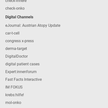
check-innere
check-onko
Digital Channels
eJournal: Austrian Atopy Update
car-t-cell
congress x-press
derma-target
DigitalDoctor
digital patient cases
Expert:innenforum
Fast Facts Interactive
IM FOKUS
krebs:hilfe!
mol-onko