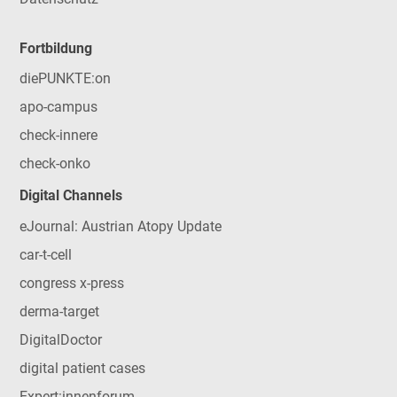
Fortbildung
diePUNKTE:on
apo-campus
check-innere
check-onko
Digital Channels
eJournal: Austrian Atopy Update
car-t-cell
congress x-press
derma-target
DigitalDoctor
digital patient cases
Expert:innenforum