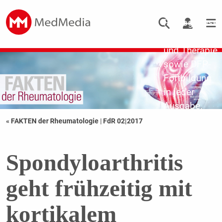
Updates zu
Pathogenese,
Diagnostik
und Therapie
sowie DFP-
Fortbildung
in jeder
Ausgabe.
« FAKTEN der Rheumatologie
|
FdR 02|2017
Spondyloarthritis
geht frühzeitig mit
kortikalem