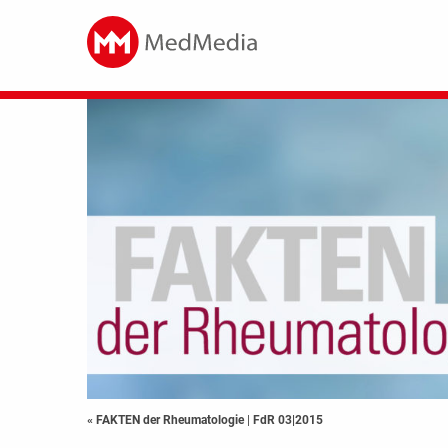
« FAKTEN der Rheumatologie
|
FdR 03|2015