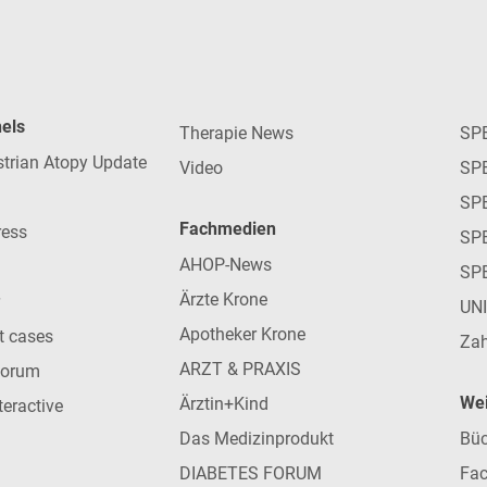
nels
Therapie News
SP
strian Atopy Update
Video
SP
SP
Fachmedien
ress
SPE
AHOP-News
SP
Ärzte Krone
UN
Apotheker Krone
nt cases
Zah
ARZT & PRAXIS
forum
Wei
Ärztin+Kind
teractive
Das Medizinprodukt
Büc
DIABETES FORUM
Fac