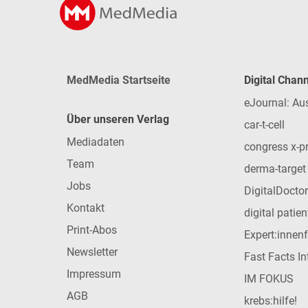
MedMedia Startseite
Digital Chan
eJournal: Au
Über unseren Verlag
car-t-cell
Mediadaten
congress x-p
Team
derma-target
Jobs
DigitalDoctor
Kontakt
digital patie
Print-Abos
Expert:innen
Newsletter
Fast Facts In
Impressum
IM FOKUS
AGB
krebs:hilfe!