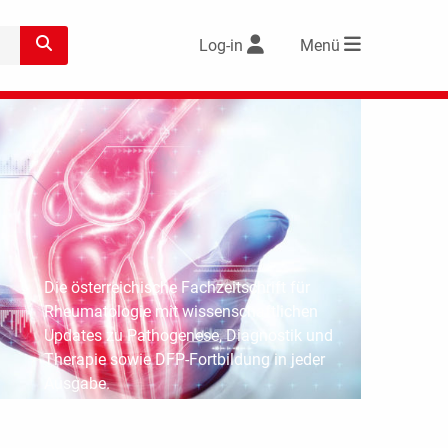
Log-in
Menü
Die österreichische Fachzeitschrift für
Rheumatologie mit wissenschaftlichen
Updates zu Pathogenese, Diagnostik und
Therapie sowie DFP-Fortbildung in jeder
Ausgabe.