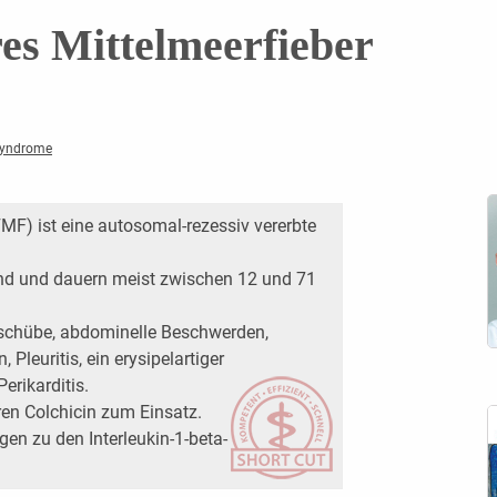
res Mittelmeerfieber
Syndrome
FMF) ist eine autosomal-rezessiv vererbte
end und dauern meist zwischen 12 und 71
schübe, abdominelle Beschwerden,
Pleuritis, ein erysipelartiger
erikarditis.
en Colchicin zum Einsatz.
gen zu den Interleukin-1-beta-