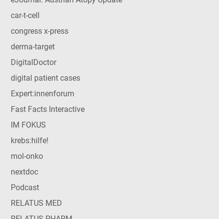
car-t-cell
congress x-press
derma-target
DigitalDoctor
digital patient cases
Expert:innenforum
Fast Facts Interactive
IM FOKUS
krebs:hilfe!
mol-onko
nextdoc
Podcast
RELATUS MED
RELATUS PHARM