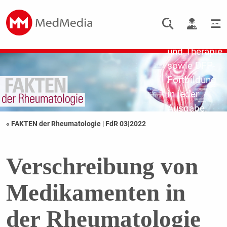
Updates zu
Pathogenese,
Diagnostik
und Therapie
sowie DFP-
Fortbildung
in jeder
Ausgabe.
« FAKTEN der Rheumatologie
|
FdR 03|2022
Verschreibung von
Medikamenten in
der Rheumatologie