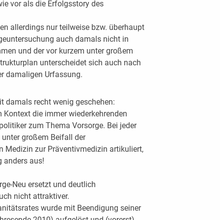
ie vor als die Erfolgsstory des
en allerdings nur teilweise bzw. überhaupt
rgeuntersuchung auch damals nicht in
men und der vor kurzem unter großem
strukturplan unterscheidet sich auch nach
er damaligen Urfassung.
eit damals recht wenig geschehen:
em Kontext die immer wiederkehrenden
olitiker zum Thema Vorsorge. Bei jeder
unter großem Beifall der
Medizin zur Präventivmedizin artikuliert,
ig anders aus!
rge-Neu ersetzt und deutlich
h nicht attraktiver.
nitätsrates wurde mit Beendigung seiner
hresende 2010) aufgelöst und (vorerst)