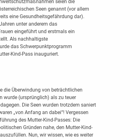
e Umweltschutzmaßnahmen seien die
österreichischen Seen genannt (vor allem
reits eine Gesundheitsgefährdung dar).
r-Jahren unter anderem das
auen eingeführt und erstmals ein
ellt. Als nachhaltigste
wurde das Schwerpunktprogramm
tter-Kind-Pass inauguriert.
e die Überwindung von beträchtlichen
 wurde (ursprünglich) als zu teuer
 dagegen. Die Seen wurden trotzdem saniert
d waren „von Anfang an dabei“! Vergessen
nführung des Mutter-Kind-Passes: Die
olitischen Gründen nahe, den Mutter-Kind-
auszufüllen. Nun, wir wissen, wie es weiter