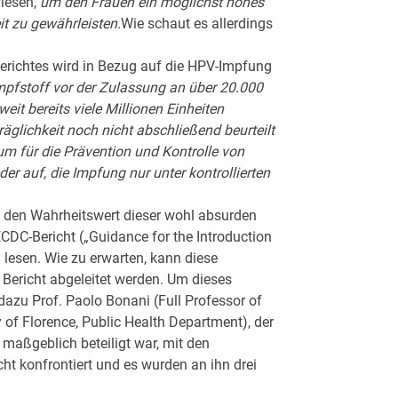
wiesen,
um den Frauen ein möglichst hohes
 zu gewährleisten.
Wie schaut es allerdings
erichtes wird in Bezug auf die HPV-Impfung
mpfstoff vor der Zulassung an über 20.000
it bereits viele Millionen Einheiten
räglichkeit noch nicht abschließend beurteilt
m für die Prävention und Kontrolle von
eder auf, die Impfung
nur unter kontrollierten
 den Wahrheitswert dieser wohl absurden
DC-Bericht („Guidance for the Introduction
 lesen. Wie zu erwarten, kann diese
Bericht abgeleitet werden. Um dieses
azu Prof. Paolo Bonani (Full Professor of
 of Florence, Public Health Department), der
 maßgeblich beteiligt war, mit den
t konfrontiert und es wurden an ihn drei