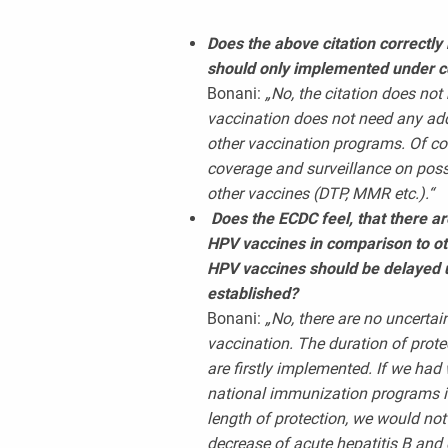
Does the above citation correctly
should only implemented under co
Bonani:
„No, the citation does not 
vaccination does not need any ad
other vaccination programs. Of cou
coverage and surveillance on poss
other vaccines (DTP, MMR etc.).“
Does the ECDC feel, that there ar
HPV vaccines in comparison to ot
HPV vaccines should be delayed unt
established?
Bonani:
„No, there are no uncerta
vaccination. The duration of prot
are firstly implemented. If we had 
national immunization programs in 
length of protection, we would no
decrease of acute hepatitis B and d