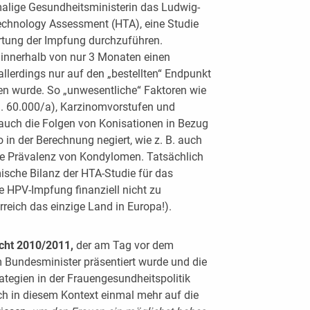
malige Gesundheitsministerin das Ludwig-
Technology Assessment (HTA), eine Studie
tung der Impfung durchzuführen.
 innerhalb von nur 3 Monaten einen
allerdings nur auf den „bestellten“ Endpunkt
n wurde. So „unwesentliche“ Faktoren wie
a. 60.000/a), Karzinomvorstufen und
 auch die Folgen von Konisationen in Bezug
 in der Berechnung negiert, wie z. B. auch
ie Prävalenz von Kondylomen. Tatsächlich
sche Bilanz der HTA-Studie für das
e HPV-Impfung finanziell nicht zu
rreich das einzige Land in Europa!).
cht 2010/2011,
der am Tag vor dem
m Bundesminister präsentiert wurde und die
ategien in der Frauengesundheitspolitik
uch in diesem Kontext einmal mehr auf die