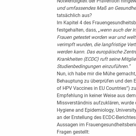
Notwendigkeit der Prävention hinge
und umfassendes Maß an Gesundheit
tatsächlich aus?
Im Kapitel 4 des Frauengesundheitsb
festgehalten, dass,
„wenn auch der I
Frauen getestet worden war und weltwe
verimpft wurden, die langfristige Vert
werden kann. Das europäische Zentru
Krankheiten (ECDC) ruft seine Mitgli
Studienbedingungen
einzuführen.“
Nun, ich habe mir die Mühe gemacht,
Behauptung zu überprüfen und den EC
of HPV Vaccines in EU Countries“) zu
Empfehlung in keiner Weise aus dem 
Missverständnis aufzuklären, wurde d
Hygiene and Epidemiology, University
an der Erstellung des ECDC-Berichtes
Aussagen im Frauengesundheitsberich
Fragen gestellt: