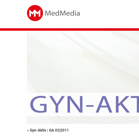
« Gyn-Aktiv
|
GA 03|2011