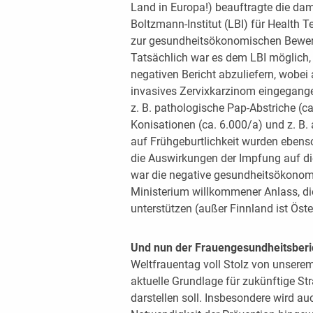
Land in Europa!) beauftragte die da
Boltzmann-Institut (LBI) für Health 
zur gesundheitsökonomischen Bewer
Tatsächlich war es dem LBI möglich,
negativen Bericht abzuliefern, wobei 
invasives Zervixkarzinom eingegange
z. B. pathologische Pap-Abstriche (c
Konisationen (ca. 6.000/a) und z. B.
auf Frühgeburtlichkeit wurden ebenso
die Auswirkungen der Impfung auf d
war die negative gesundheitsökonomi
Ministerium willkommener Anlass, di
unterstützen (außer Finnland ist Öste
Und nun der Frauengesundheitsberi
Weltfrauentag voll Stolz von unsere
aktuelle Grundlage für zukünftige Str
darstellen soll. Insbesondere wird a