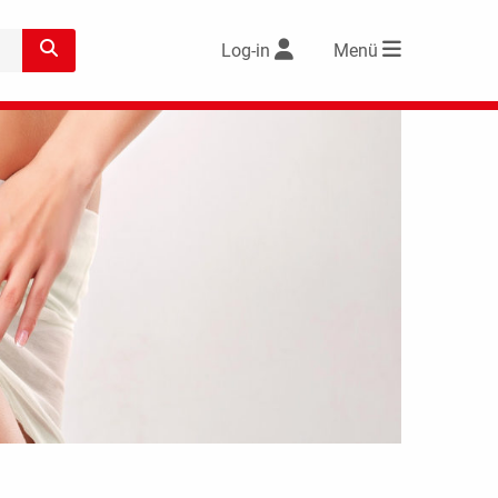
Log-in
Menü