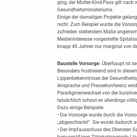
ging, der Mutter-Kind-Pass gilt nach w
Gesundheitsministeriums.
Einige der damaligen Projekte gelang
nicht. Zum Beispiel wurde die Vorso
zufrieden stellendem Maße angenom
Medieninteresse vorgestellte Spitals
knapp 40 Jahren nur marginal von d
Baustelle Vorsorge:
Überhaupt ist s
Besonders frustrierend sind in dies
Lippenbekenntnisse der Gesundheitsp
Ansprache und Pressekonferenz wird 
Paradigmenwechsel von der kurativen 
tatsächlich schaut es allerdings völl
Dazu einige Beispiele:
• Die Vorsorge wurde durch die Vorso
„abgeschlankt“. Sie wurde dadurch auc
• Der Impfausschuss des Obersten Sa
turnusmäßigen Tätigkeitsperiode (Ja