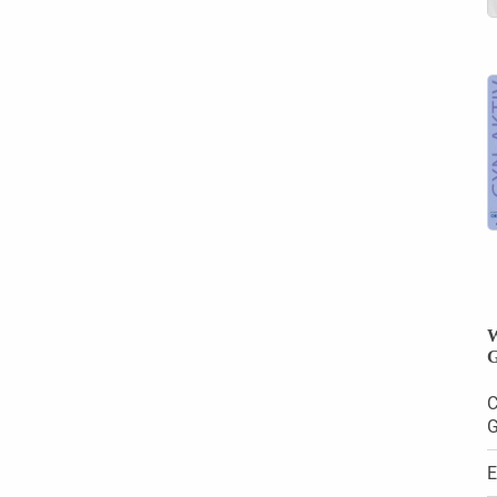
W
G
C
G
E