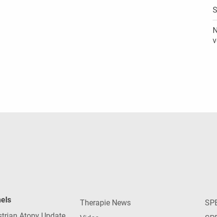
S
N
v
nels
Therapie News
SP
strian Atopy Update