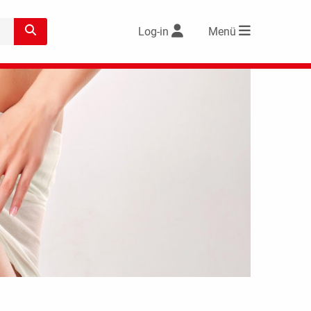
Log-in
Menü