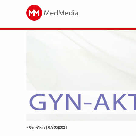
« Gyn-Aktiv
|
GA 05|2021