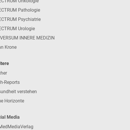
ECTRUM Onkologie
ECTRUM Pathologie
CTRUM Psychiatrie
ECTRUM Urologie
IVERSUM INNERE MEDIZIN
n Krone
tere
her
h-Reports
undheit verstehen
e Horizonte
ial Media
MedMediaVerlag