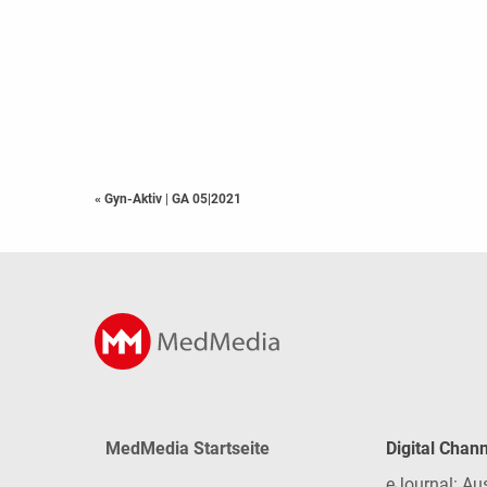
« Gyn-Aktiv
|
GA 05|2021
MedMedia Startseite
Digital Chan
eJournal: Au