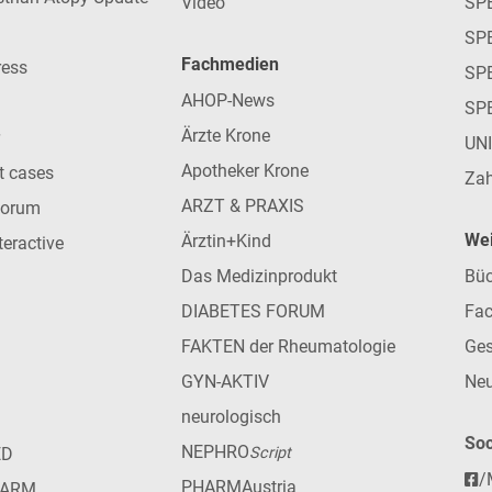
Video
SP
SP
Fachmedien
ress
SPE
AHOP-News
SP
Ärzte Krone
UN
Apotheker Krone
nt cases
Zah
ARZT & PRAXIS
forum
Wei
Ärztin+Kind
teractive
Das Medizinprodukt
Büc
DIABETES FORUM
Fac
FAKTEN der Rheumatologie
Ges
GYN-AKTIV
Neu
neurologisch
Soc
NEPHRO
ED
Script
/
PHARMAustria
HARM