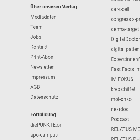
Über unseren Verlag
car-t-cell
Mediadaten
congress x-p
Team
derma-target
Jobs
DigitalDoctor
Kontakt
digital patie
Print-Abos
Expert:innen
Newsletter
Fast Facts In
Impressum
IM FOKUS
AGB
krebs:hilfe!
Datenschutz
mol-onko
nextdoc
Fortbildung
Podcast
diePUNKTE:on
RELATUS M
apo-campus
RELATUS P