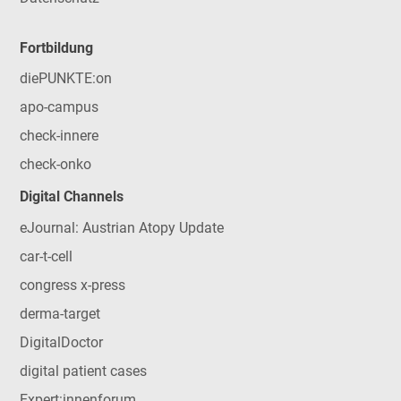
Fortbildung
diePUNKTE:on
apo-campus
check-innere
check-onko
Digital Channels
eJournal: Austrian Atopy Update
car-t-cell
congress x-press
derma-target
DigitalDoctor
digital patient cases
Expert:innenforum