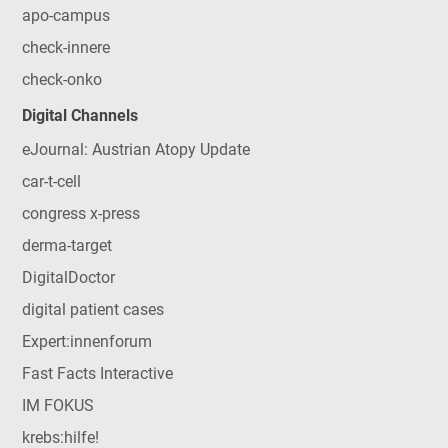
apo-campus
check-innere
check-onko
Digital Channels
eJournal: Austrian Atopy Update
car-t-cell
congress x-press
derma-target
DigitalDoctor
digital patient cases
Expert:innenforum
Fast Facts Interactive
IM FOKUS
krebs:hilfe!