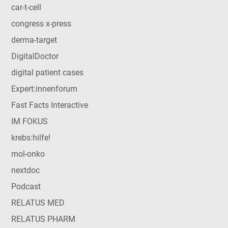
car-t-cell
congress x-press
derma-target
DigitalDoctor
digital patient cases
Expert:innenforum
Fast Facts Interactive
IM FOKUS
krebs:hilfe!
mol-onko
nextdoc
Podcast
RELATUS MED
RELATUS PHARM