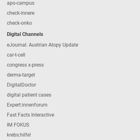
apo-campus
check-innere
check-onko
Digital Channels
eJournal: Austrian Atopy Update
car-t-cell
congress x-press
derma-target
DigitalDoctor
digital patient cases
Expert:innenforum
Fast Facts Interactive
IM FOKUS
krebs:hilfe!