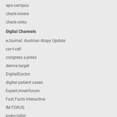
apo-campus
check-innere
check-onko
Digital Channels
eJournal: Austrian Atopy Update
car-t-cell
congress x-press
derma-target
DigitalDoctor
digital patient cases
Expert:innenforum
Fast Facts Interactive
IM FOKUS
krebs:hilfe!