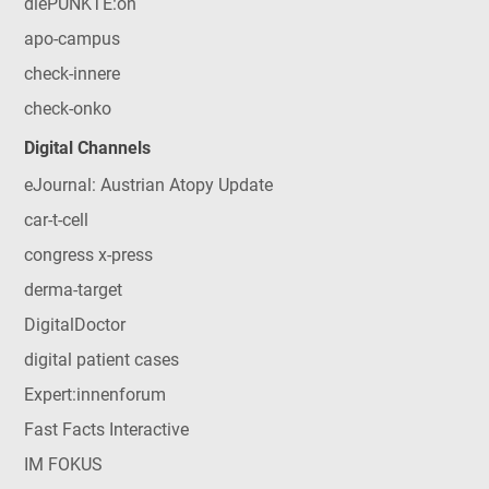
diePUNKTE:on
apo-campus
check-innere
check-onko
Digital Channels
eJournal: Austrian Atopy Update
car-t-cell
congress x-press
derma-target
DigitalDoctor
digital patient cases
Expert:innenforum
Fast Facts Interactive
IM FOKUS