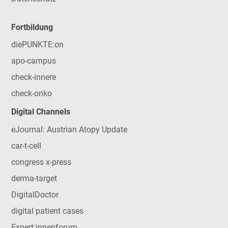
Fortbildung
diePUNKTE:on
apo-campus
check-innere
check-onko
Digital Channels
eJournal: Austrian Atopy Update
car-t-cell
congress x-press
derma-target
DigitalDoctor
digital patient cases
Expert:innenforum