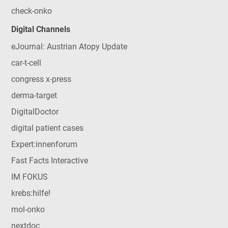
check-onko
Digital Channels
eJournal: Austrian Atopy Update
car-t-cell
congress x-press
derma-target
DigitalDoctor
digital patient cases
Expert:innenforum
Fast Facts Interactive
IM FOKUS
krebs:hilfe!
mol-onko
nextdoc