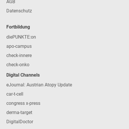
AGB
Datenschutz
Fortbildung
diePUNKTE:on
apo-campus
check-innere
check-onko
Digital Channels
eJournal: Austrian Atopy Update
car-t-cell
congress x-press
derma-target
DigitalDoctor