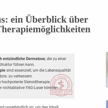
s: ein Überblick über
Therapiemöglichkeiten
ch entzündliche Dermatose
, die zu einer
truktur führen kann.
apie
sind essenziell, um die Lebensqualität
bzw. zu verbessern.
e hochpotente Steroidtherapie
er nichtablative YAG-Laser könnten
nd unverbindlich an, um den Inhalt