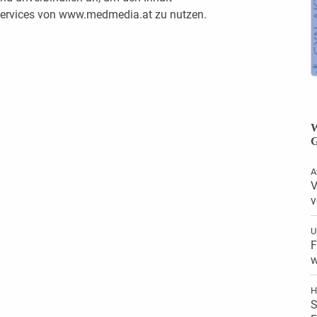
 Services von www.medmedia.at zu nutzen.
W
G
A
V
v
U
F
w
H
S