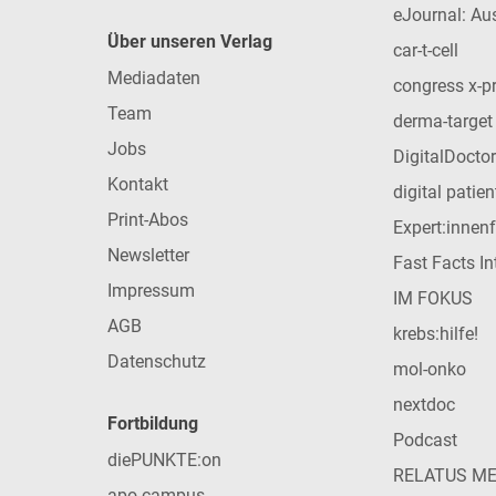
eJournal: Au
Über unseren Verlag
car-t-cell
Mediadaten
congress x-p
Team
derma-target
Jobs
DigitalDoctor
Kontakt
digital patie
Print-Abos
Expert:innen
Newsletter
Fast Facts In
Impressum
IM FOKUS
AGB
krebs:hilfe!
Datenschutz
mol-onko
nextdoc
Fortbildung
Podcast
diePUNKTE:on
RELATUS M
apo-campus