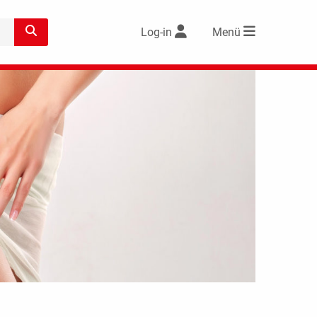
Log-in
Menü