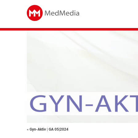
« Gyn-Aktiv
|
GA 05|2024