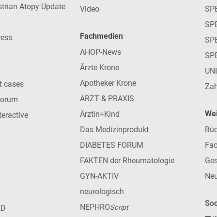
strian Atopy Update
Video
SP
SP
Fachmedien
ress
SPE
AHOP-News
SP
Ärzte Krone
UN
Apotheker Krone
nt cases
Zah
ARZT & PRAXIS
forum
Wei
Ärztin+Kind
teractive
Das Medizinprodukt
Büc
DIABETES FORUM
Fac
FAKTEN der Rheumatologie
Ges
GYN-AKTIV
Neu
neurologisch
Soc
NEPHRO
ED
Script