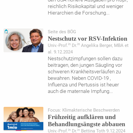
reichlich Risikokapital und weniger
Hierarchien die Forschung
...
Seite des BÖG
Nestschutz vor RSV-Infektion
in
in
Univ.-Prof.
Dr.
Angelika Berger, MBA et
al. 9.12.2024
Nestschutzimpfungen sollen dazu
beitragen, den jungen Säugling vor
schweren Krankheitsverläufen zu
bewahren. Neben COVID-19 ,
Influenza und Pertussis ist heuer
auch die maternale Impfung
...
Focus: Klimakterische Beschwerden
Frühzeitig aufklären und
Behandlungsängste abbauen
in
in
Univ.-Prof.
Dr.
Bettina Toth 9.12.2024