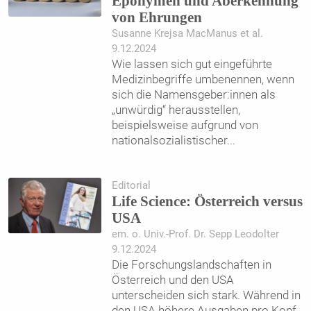
Eponymen und Aberkennung
von Ehrungen
Susanne Krejsa MacManus et al.
9.12.2024
Wie lassen sich gut eingeführte
Medizinbegriffe umbenennen, wenn
sich die Namensgeber:innen als
„unwürdig“ herausstellen,
beispielsweise aufgrund von
nationalsozialistischer
...
Editorial
Life Science: Österreich versus
USA
em. o. Univ.-Prof. Dr. Sepp Leodolter
9.12.2024
Die Forschungslandschaften in
Österreich und den USA
unterscheiden sich stark. Während in
den USA höhere Ausgaben pro Kopf,