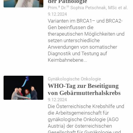
der Pathologie
a
in
Prim.
Dr.
Sophia Petschnak, MSc et al.
9.12.2024
Varianten im BRCA1– und BRCA2-
Gen beeinflussen die
therapeutischen Möglichkeiten und
setzen unterschiedliche
Anwendungen von somatischer
Diagnostik und Testung auf
Keimbahnebene
...
Gynäkologische Onkologie
WHO-Tag zur Beseitigung
von Gebärmutterhalskrebs
9.12.2024
Die Österreichische Krebshilfe und
die Arbeitsgemeinschaft für
gynäkologische Onkologie (AGO
Austria) der österreichischen
Gesellschaft für Gynäkologie und