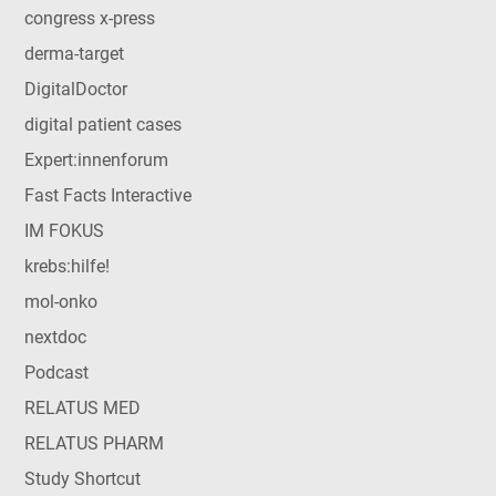
congress x-press
derma-target
DigitalDoctor
digital patient cases
Expert:innenforum
Fast Facts Interactive
IM FOKUS
krebs:hilfe!
mol-onko
nextdoc
Podcast
RELATUS MED
RELATUS PHARM
Study Shortcut