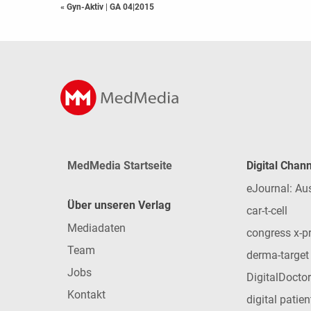
« Gyn-Aktiv
|
GA 04|2015
MedMedia Startseite
Digital Chan
eJournal: Au
Über unseren Verlag
car-t-cell
Mediadaten
congress x-p
Team
derma-target
Jobs
DigitalDoctor
Kontakt
digital patie