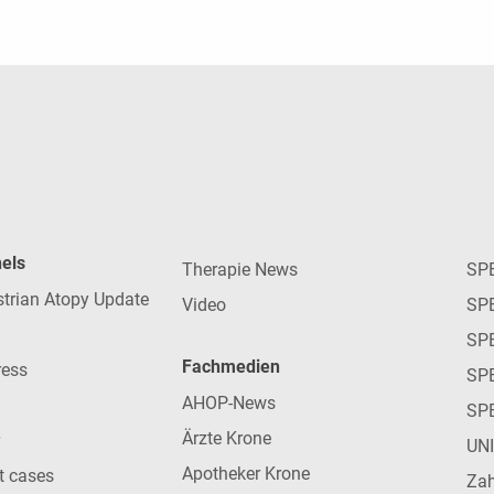
nels
Therapie News
SP
strian Atopy Update
Video
SP
SP
Fachmedien
ress
SPE
AHOP-News
SP
Ärzte Krone
UN
Apotheker Krone
nt cases
Zah