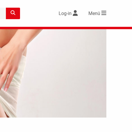
Log-in
Menü