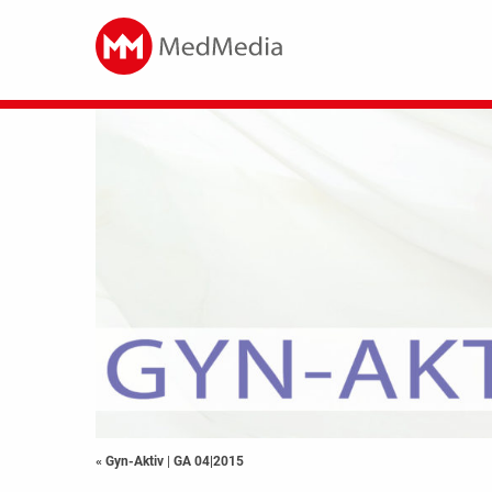
« Gyn-Aktiv
|
GA 04|2015