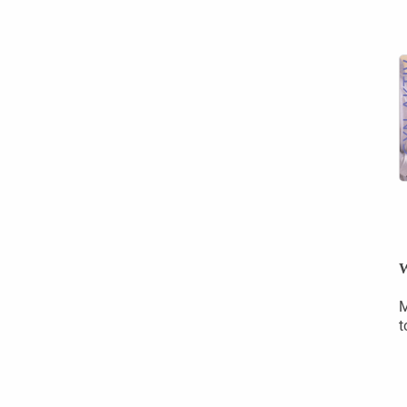
W
M
t