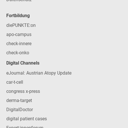
Fortbildung
diePUNKTE:on
apo-campus
check-innere
check-onko
Digital Channels
eJournal: Austrian Atopy Update
car-t-cell
congress x-press
derma-target
DigitalDoctor
digital patient cases
Expert:innenforum