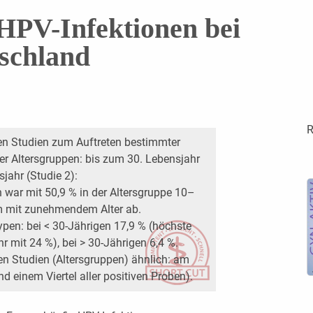
HPV-Infektionen bei
tschland
R
en Studien zum Auftreten bestimmter
r Altersgruppen: bis zum 30. Lebensjahr
jahr (Studie 2):
n war mit 50,9 % in der Altersgruppe 10–
 mit zunehmendem Alter ab.
en: bei < 30-Jährigen 17,9 % (höchste
 mit 24 %), bei > 30-Jährigen 6,4 %.
en Studien (Altersgruppen) ähnlich: am
d einem Viertel aller positiven Proben).