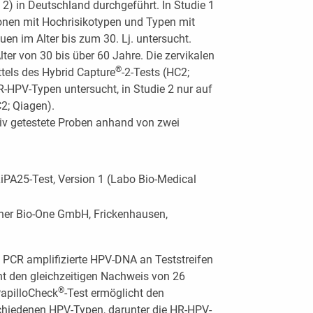
 2) in Deutschland durchgeführt. In Studie 1
onen mit Hochrisikotypen und Typen mit
en im Alter bis zum 30. Lj. untersucht.
ter von 30 bis über 60 Jahre. Die zervikalen
®
tels des Hybrid Capture
-2-Tests (HC2;
-HPV-Typen untersucht, in Studie 2 nur auf
2; Qiagen).
tiv getestete Proben anhand von zwei
PA25-Test, Version 1 (Labo Bio-Medical
iner Bio-One GmbH, Frickenhausen,
 PCR amplifizierte HPV-DNA an Teststreifen
ht den gleichzeitigen Nachweis von 26
®
apilloCheck
-Test ermöglicht den
chiedenen HPV-Typen, darunter die HR-HPV-