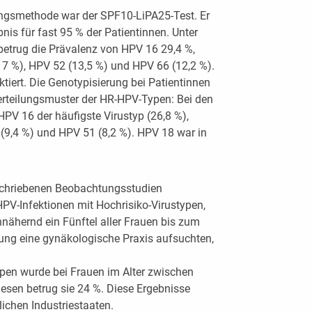
ungsmethode war der SPF10-LiPA25-Test. Er
nis für fast 95 % der Patientinnen. Unter
betrug die Prävalenz von HPV 16 29,4 %,
17 %), HPV 52 (13,5 %) und HPV 66 (12,2 %).
tiert. Die Genotypisierung bei Patientinnen
 Verteilungsmuster der HR-HPV-Typen: Bei den
PV 16 der häufigste Virustyp (26,8 %),
(9,4 %) und HPV 51 (8,2 %). HPV 18 war in
chriebenen Beobachtungsstudien
PV-Infektionen mit Hochrisiko-Virustypen,
nähernd ein Fünftel aller Frauen bis zum
chung eine gynäkologische Praxis aufsuchten,
pen wurde bei Frauen im Alter zwischen
diesen betrug sie 24 %. Diese Ergebnisse
ichen Industriestaaten.