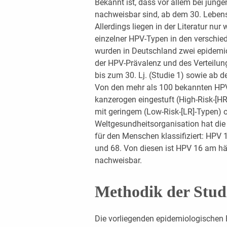
Bekannt ist, dass vor allem bei jung
nachweisbar sind, ab dem 30. Lebensj
Allerdings liegen in der Literatur nur
einzelner HPV-Typen in den verschie
wurden in Deutschland zwei epidemiol
der HPV-Prävalenz und des Verteilun
bis zum 30. Lj. (Studie 1) sowie ab d
Von den mehr als 100 bekannten HPV
kanzerogen eingestuft (High-Risk-[H
mit geringem (Low-Risk-[LR]-Typen) 
Weltgesundheitsorganisation hat die
für den Menschen klassifiziert: HPV 16,
und 68. Von diesen ist HPV 16 am h
nachweisbar.
Methodik der Stud
Die vorliegenden epidemiologischen