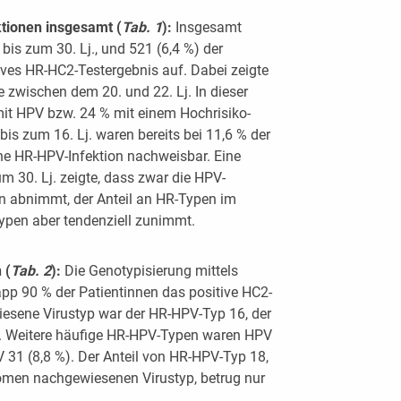
tionen insgesamt (
Tab. 1
):
Insgesamt
bis zum 30. Lj., und 521 (6,4 %) der
tives HR-HC2-Testergebnis auf. Dabei zeigte
 zwischen dem 20. und 22. Lj. In dieser
mit HPV bzw. 24 % mit einem Hochrisiko-
 bis zum 16. Lj. waren bereits bei 11,6 % der
ne HR-HPV-Infektion nachweisbar. Eine
m 30. Lj. zeigte, dass zwar die HPV-
n abnimmt, der Anteil an HR-Typen im
stypen aber tendenziell zunimmt.
 (
Tab. 2
):
Die Genotypisierung mittels
napp 90 % der Patientinnen das positive HC2-
iesene Virustyp war der HR-HPV-Typ 16, der
de. Weitere häufige HR-HPV-Typen waren HPV
 31 (8,8 %). Der Anteil von HR-HPV-Typ 18,
omen nachgewiesenen Virustyp, betrug nur