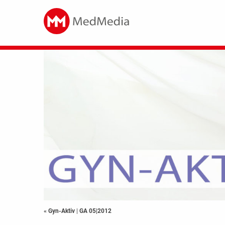
« Gyn-Aktiv
|
GA 05|2012