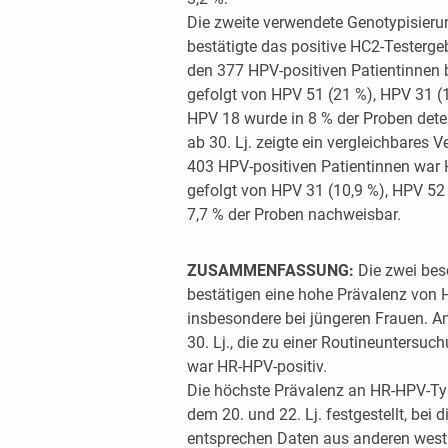
Die zweite verwendete Genotypisier
bestätigte das positive HC2-Testergeb
den 377 HPV-positiven Patientinnen 
gefolgt von HPV 51 (21 %), HPV 31 (
HPV 18 wurde in 8 % der Proben detek
ab 30. Lj. zeigte ein vergleichbares
403 HPV-positiven Patientinnen war H
gefolgt von HPV 31 (10,9 %), HPV 52 
7,7 % der Proben nachweisbar.
ZUSAMMENFASSUNG:
Die zwei bes
bestätigen eine hohe Prävalenz von H
insbesondere bei jüngeren Frauen. An
30. Lj., die zu einer Routineuntersu
war HR-HPV-positiv.
Die höchste Prävalenz an HR-HPV-Ty
dem 20. und 22. Lj. festgestellt, bei 
entsprechen Daten aus an­deren westl