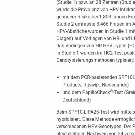
(Studie 1) bzw. an 28 Zentren (Studie
wurde die Prävalenz von HPV-Infekti
geringem Risiko bei 1.803 jungen Frau
Studie 2 umfasste 8.466 Frauen im Al
HPV-Abstriche wurden in Studie 1 mit
Qiagen) auf Vorliegen von HR- und LR
das Vorliegen von HR-HPV-Typen (HC
In Studie 1 wurden im HC2-Test posi
Genotypisierungsmethoden typisiert:
mit dem PCR-basierenden SPF10Li
Products, Rijswijk, Niederlande)
®
und dem PapilloCheck
-Test (Gre
Deutschland)
Beim SPF10-LiPA25-Test wird mittels
hybridisiert. Diese Methode ermöglic
verschiedenen HPV-Genotypen. Der P
gleichzeitigen Nachweis von 24 vers