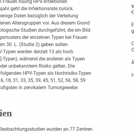
en Frauen häufig HPV-Infektionen
W
ahr geht die Infektionsrate zurück.
O
 wenige Daten bezüglich der Verteilung
denen Altersgruppen vor. Aus diesem Grund
E
ogische Studien durchgeführt, die ein Bild
g
gsmusters der einzelnen Typen bei Frauen
C
em 30. L. (Studie 2) geben sollen.
O
-Typen werden derzeit 13 als hoch
R]-Typen), während die anderen als Typen
Ä
oder unbekanntem Risiko gelten. Die
 folgenden HPV-Typen als Hochrisiko-Typen
H
 18, 31, 33, 35, 39, 45, 51, 52, 56, 58, 59
äufigsten in zervikalem Tumorgewebe
ien
 Beobachtungsstudien wurden an 77 Zentren