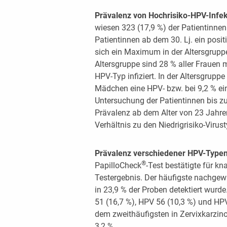
Prävalenz von Hochrisiko-HPV-Infek
wiesen 323 (17,9 %) der Patientinnen 
Patientinnen ab dem 30. Lj. ein posi
sich ein Maximum in der Altersgruppe
Altersgruppe sind 28 % aller Frauen 
HPV-Typ infiziert. In der Altersgruppe
Mädchen eine HPV- bzw. bei 9,2 % ei
Untersuchung der Patientinnen bis zu
Prävalenz ab dem Alter von 23 Jahre
Verhältnis zu den Niedrigrisiko-Viru
Prävalenz verschiedener HPV-Typen
®
PapilloCheck
-Test bestätigte für k
Testergebnis. Der häufigste nachgew
in 23,9 % der Proben detektiert wur
51 (16,7 %), HPV 56 (10,3 %) und HPV
dem zweithäufigsten in Zervixkarzin
3,2 %.