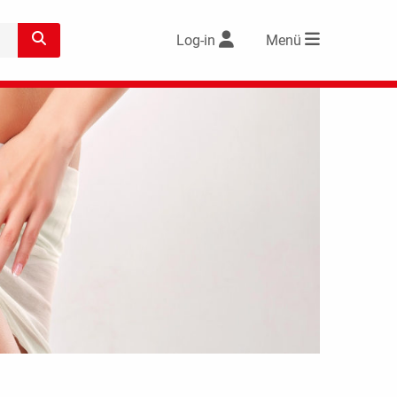
Log-in
Menü