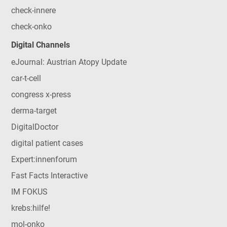
check-innere
check-onko
Digital Channels
eJournal: Austrian Atopy Update
car-t-cell
congress x-press
derma-target
DigitalDoctor
digital patient cases
Expert:innenforum
Fast Facts Interactive
IM FOKUS
krebs:hilfe!
mol-onko