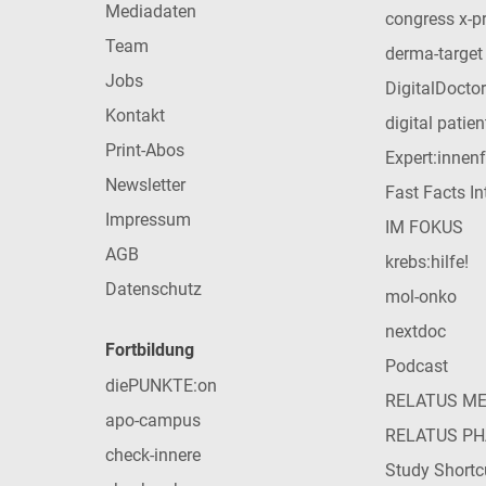
Mediadaten
congress x-p
Team
derma-target
Jobs
DigitalDoctor
Kontakt
digital patie
Print-Abos
Expert:innen
Newsletter
Fast Facts In
Impressum
IM FOKUS
AGB
krebs:hilfe!
Datenschutz
mol-onko
nextdoc
Fortbildung
Podcast
diePUNKTE:on
RELATUS M
apo-campus
RELATUS P
check-innere
Study Shortc