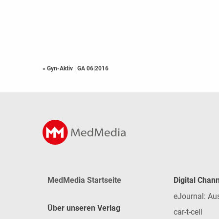
« Gyn-Aktiv
|
GA 06|2016
MedMedia Startseite
Digital Chan
eJournal: Au
Über unseren Verlag
car-t-cell