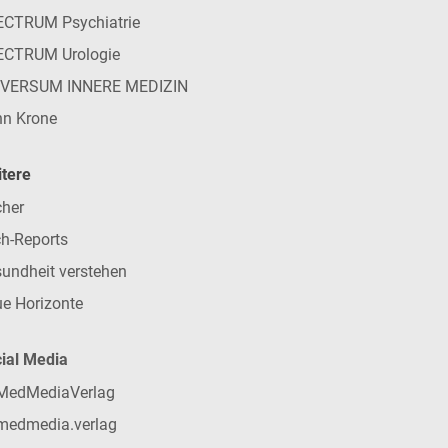
CTRUM Psychiatrie
ECTRUM Urologie
IVERSUM INNERE MEDIZIN
n Krone
tere
her
h-Reports
undheit verstehen
e Horizonte
ial Media
MedMediaVerlag
medmedia.verlag