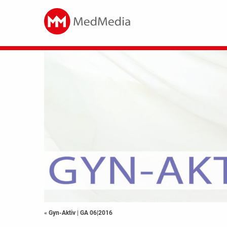
« Gyn-Aktiv
|
GA 06|2016