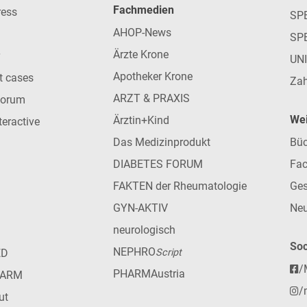
Fachmedien
ress
SPE
AHOP-News
SP
Ärzte Krone
UN
Apotheker Krone
nt cases
Zah
ARZT & PRAXIS
forum
Wei
Ärztin+Kind
teractive
Das Medizinprodukt
Büc
DIABETES FORUM
Fac
FAKTEN der Rheumatologie
Ges
GYN-AKTIV
Neu
neurologisch
Soc
NEPHRO
ED
Script
/
PHARMAustria
HARM
/
ut