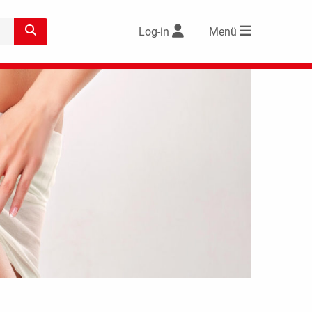
Log-in
Menü