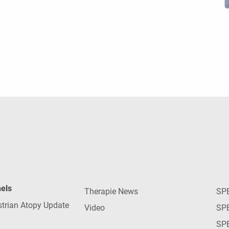
nels
Therapie News
SP
strian Atopy Update
Video
SP
SP