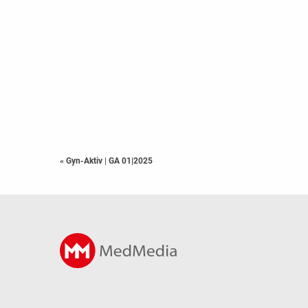
« Gyn-Aktiv
|
GA 01|2025