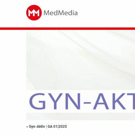
« Gyn-Aktiv
|
GA 01|2025