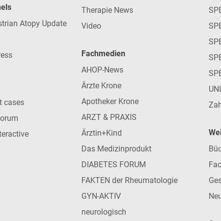
nels
Therapie News
SP
strian Atopy Update
Video
SP
SP
Fachmedien
ress
SPE
AHOP-News
SP
Ärzte Krone
UN
Apotheker Krone
nt cases
Zah
ARZT & PRAXIS
forum
Wei
Ärztin+Kind
teractive
Das Medizinprodukt
Büc
DIABETES FORUM
Fac
FAKTEN der Rheumatologie
Ges
GYN-AKTIV
Neu
neurologisch