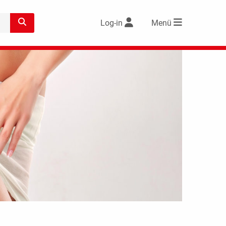
Log-in
Menü