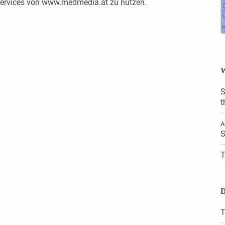
 Services von www.medmedia.at zu nutzen.
W
S
t
A
S
T
D
T