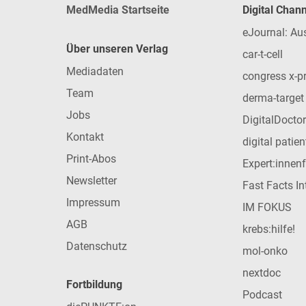
MedMedia Startseite
Digital Chan
eJournal: Au
Über unseren Verlag
car-t-cell
Mediadaten
congress x-p
Team
derma-target
Jobs
DigitalDoctor
Kontakt
digital patie
Print-Abos
Expert:innen
Newsletter
Fast Facts In
Impressum
IM FOKUS
AGB
krebs:hilfe!
Datenschutz
mol-onko
nextdoc
Fortbildung
Podcast