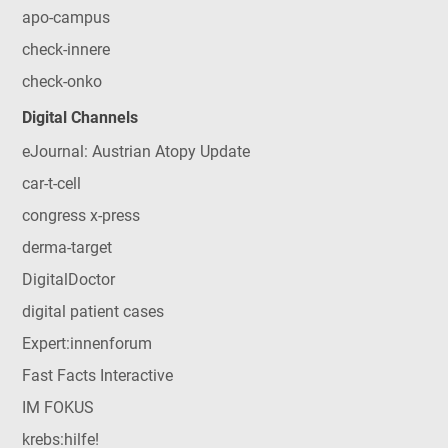
apo-campus
check-innere
check-onko
Digital Channels
eJournal: Austrian Atopy Update
car-t-cell
congress x-press
derma-target
DigitalDoctor
digital patient cases
Expert:innenforum
Fast Facts Interactive
IM FOKUS
krebs:hilfe!