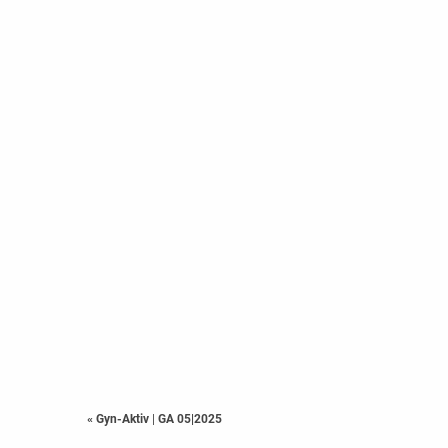
« Gyn-Aktiv
|
GA 05|2025