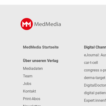
MedMedia Startseite
Digital Chan
eJournal: Au
Über unseren Verlag
car-t-cell
Mediadaten
congress x-p
Team
derma-target
Jobs
DigitalDoctor
Kontakt
digital patie
Print-Abos
Expert:innen