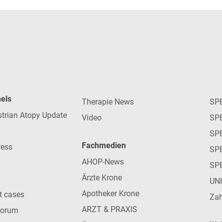
nels
Therapie News
SP
strian Atopy Update
Video
SP
SP
Fachmedien
ress
SPE
AHOP-News
SP
Ärzte Krone
UN
Apotheker Krone
nt cases
Zah
ARZT & PRAXIS
forum