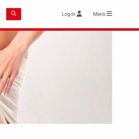
Log-in
Menü