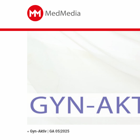
« Gyn-Aktiv
|
GA 05|2025