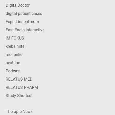
DigitalDoctor
digital patient cases
Expert:innenforum
Fast Facts Interactive
IM FOKUS
krebs:hilfe!
mol-onko
nextdoc
Podcast
RELATUS MED
RELATUS PHARM
Study Shortcut
Therapie News