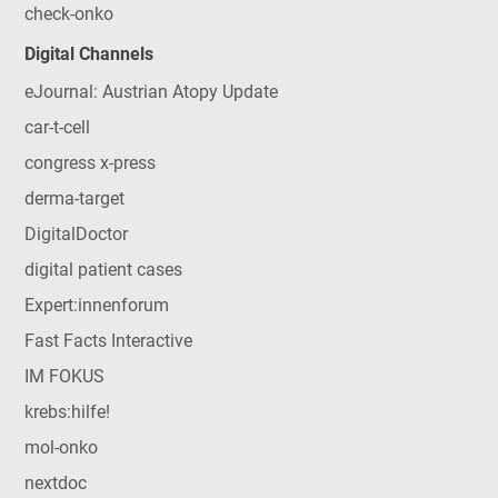
check-onko
Digital Channels
eJournal: Austrian Atopy Update
car-t-cell
congress x-press
derma-target
DigitalDoctor
digital patient cases
Expert:innenforum
Fast Facts Interactive
IM FOKUS
krebs:hilfe!
mol-onko
nextdoc